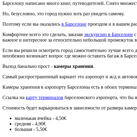
Барселону написано много книг, путеводителей. Снято множе
Но, безусловно, это город нужно хоть раз увидеть самому.
Поэтому если вы оказались
в Барселоне
проездом и в вашем рас
Комфортнее всего это сделать, заказав
экскурсию в Барселоне
с
важное и интересное за относительно небольшой промежуток вр
Если вы решили осмотреть город самостоятельно лучше всего де
неизбежно возникает вопрос где можно оставить багаж в Барсе
Выход банально прост -
камеры хранения
.
Самый распространенный вариант это аэропорт и ж/д и автово
Камеры хранения в аэропорту Барселоны есть в обоих терминал
Ссылка на
карту терминалов
барселонского аэропорта, что бы 
Стоимость будет варьироваться в зависимости от размера камер
маленькая ячейка - 4,50€
средняя - 4,90€
большая - 5,50€